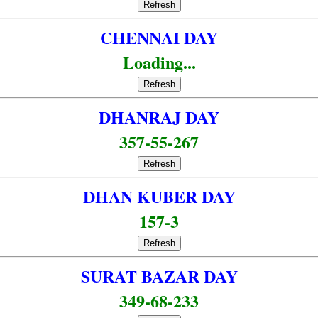
Refresh
CHENNAI DAY
Loading...
Refresh
DHANRAJ DAY
357-55-267
Refresh
DHAN KUBER DAY
157-3
Refresh
SURAT BAZAR DAY
349-68-233