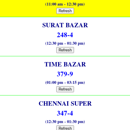
(11:00 am - 12:30 pm)
Refresh
SURAT BAZAR
248-4
(12:30 pm - 01:30 pm)
Refresh
TIME BAZAR
379-9
(01:00 pm - 03:15 pm)
Refresh
CHENNAI SUPER
347-4
(12:30 pm - 01:30 pm)
Refresh