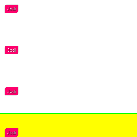
Jodi
Jodi
Jodi
Jodi