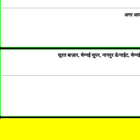
अगर आप 
सूरत बाज़ार, चेन्नई सुपर, नागपुर डे/नाईट, चेन्नई