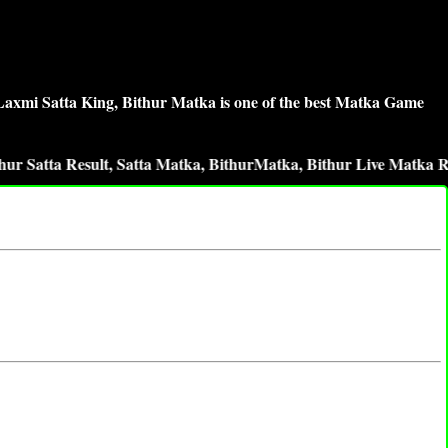
Laxmi Satta King, Bithur Matka is one of the best Matka Game
tta Result, Satta Matka, BithurMatka, Bithur Live Matka Result,