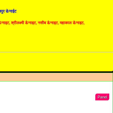
पुर डे/नाईट
 डे/नाइट, श्रीलक्ष्मी डे/नाइट, नसीब डे/नाइट, महाकाल डे/नाइट,
Panel