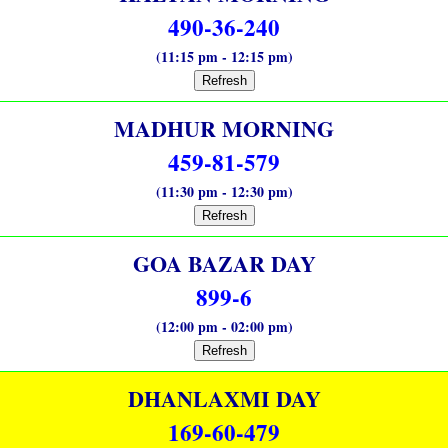
490-36-240
(11:15 pm - 12:15 pm)
Refresh
MADHUR MORNING
459-81-579
(11:30 pm - 12:30 pm)
Refresh
GOA BAZAR DAY
899-6
(12:00 pm - 02:00 pm)
Refresh
DHANLAXMI DAY
169-60-479