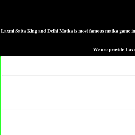
Laxmi Satta King and Delhi Matka is most famous matka game in 
We are provide Laxmi Satta K