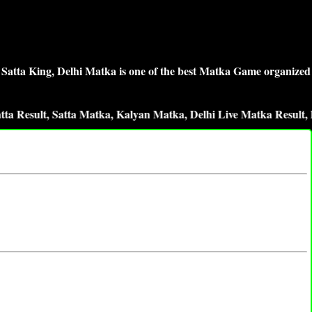
Satta King, Delhi Matka is one of the best Matka Game organized
sult, Satta Matka, Kalyan Matka, Delhi Live Matka Result, Delhi