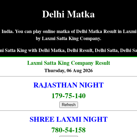
Delhi Matka
India. You can play online matka of Delhi Matka Result in Laxmi 
by Laxmi Satta King Company.
ing with Delhi Matka, Delhi Result, Delhi Satta, Delhi Satta Re
Laxmi Satta King Company Result
Thursday, 06 Aug 2026
RAJASTHAN NIGHT
179-75-140
Refresh
SHREE LAXMI NIGHT
780-54-158