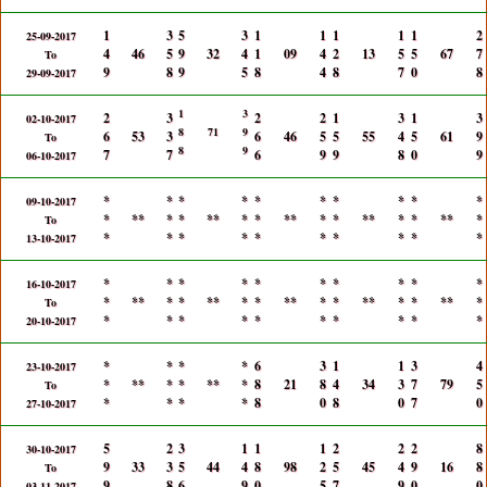
1
3
5
3
1
1
1
1
1
2
25-09-2017
4
46
5
9
32
4
1
09
4
2
13
5
5
67
7
To
9
8
9
5
8
4
8
7
0
8
29-09-2017
1
3
2
3
2
2
1
3
1
3
02-10-2017
8
71
9
6
53
3
6
46
5
5
55
4
5
61
9
To
8
9
7
7
6
9
9
8
0
9
06-10-2017
*
*
*
*
*
*
*
*
*
*
09-10-2017
*
**
*
*
**
*
*
**
*
*
**
*
*
**
*
To
*
*
*
*
*
*
*
*
*
*
13-10-2017
*
*
*
*
*
*
*
*
*
*
16-10-2017
*
**
*
*
**
*
*
**
*
*
**
*
*
**
*
To
*
*
*
*
*
*
*
*
*
*
20-10-2017
*
*
*
*
6
3
1
1
3
4
23-10-2017
*
**
*
*
**
*
8
21
8
4
34
3
7
79
5
To
*
*
*
*
8
0
8
0
7
0
27-10-2017
5
2
3
1
1
1
2
2
2
8
30-10-2017
9
33
3
5
44
4
8
98
2
5
45
4
9
16
8
To
9
8
6
9
0
5
7
9
0
0
03-11-2017