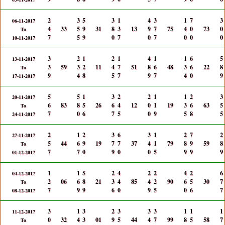
2
3
5
3
1
4
3
1
7
3
06-11-2017
4
33
5
9
31
8
3
13
9
7
75
4
0
73
0
To
7
5
9
0
7
0
7
0
0
0
10-11-2017
3
2
1
2
1
4
1
1
6
5
13-11-2017
3
59
3
2
11
4
7
51
8
6
48
3
6
22
8
To
9
4
8
5
7
9
7
4
0
9
17-11-2017
5
5
1
3
2
2
1
1
2
3
20-11-2017
6
83
8
5
26
6
4
12
0
1
19
3
6
63
5
To
7
0
6
7
5
0
9
5
8
5
24-11-2017
2
1
2
3
6
3
1
2
7
2
27-11-2017
5
44
6
9
19
7
7
37
4
1
79
8
9
59
8
To
7
7
0
9
0
0
5
9
9
9
01-12-2017
1
1
5
2
4
2
2
4
2
6
04-12-2017
2
06
6
8
21
3
4
85
4
2
90
6
5
30
7
To
7
9
9
6
0
9
5
0
6
7
08-12-2017
3
1
3
2
3
3
3
1
1
1
11-12-2017
0
32
4
3
01
9
5
44
4
7
99
8
5
58
7
To