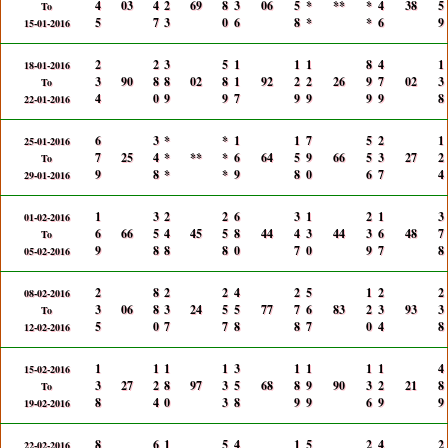
4
03
4
2
69
8
3
06
5
*
**
*
4
38
5
To
5
7
3
0
6
8
*
*
6
9
15-01-2016
2
2
3
5
1
1
1
8
4
1
18-01-2016
3
90
8
8
02
8
1
92
2
2
26
9
7
02
3
To
4
0
9
9
7
9
9
9
9
8
22-01-2016
6
3
*
*
1
1
7
5
2
1
25-01-2016
7
25
4
*
**
*
6
64
5
9
66
5
3
27
2
To
9
8
*
*
9
8
0
6
7
4
29-01-2016
1
3
2
2
6
3
1
2
1
3
01-02-2016
6
66
5
4
45
5
8
44
4
3
44
3
6
48
7
To
9
8
8
8
0
7
0
9
7
8
05-02-2016
2
8
2
2
4
2
5
1
2
2
08-02-2016
3
06
8
3
24
5
5
77
7
6
83
2
3
93
3
To
5
0
7
7
8
8
7
0
4
8
12-02-2016
1
1
1
1
3
1
1
1
1
4
15-02-2016
3
27
2
8
97
3
5
68
8
9
90
3
2
21
8
To
8
4
0
3
8
9
9
6
9
9
19-02-2016
8
6
1
5
4
1
5
2
4
2
22-02-2016