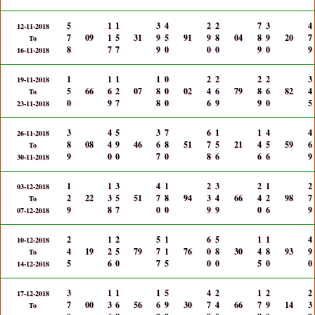
5
1
1
3
4
2
2
7
3
4
12-11-2018
7
09
1
5
31
9
5
91
9
8
04
8
9
20
7
To
8
7
7
9
0
0
0
9
0
9
16-11-2018
1
1
1
1
0
2
2
2
2
3
19-11-2018
5
66
6
2
07
8
0
02
4
6
79
8
6
82
4
To
0
9
7
8
0
6
9
9
0
5
23-11-2018
3
4
5
3
7
6
1
1
4
4
26-11-2018
8
08
4
9
46
6
8
51
7
5
21
4
5
59
6
To
9
0
0
7
0
8
6
6
6
9
30-11-2018
1
1
3
4
1
2
3
2
1
2
03-12-2018
2
22
3
5
51
7
8
94
3
4
66
4
2
98
7
To
9
8
7
0
0
9
9
0
6
9
07-12-2018
2
1
2
5
1
6
5
1
1
4
10-12-2018
4
19
2
5
79
7
1
76
0
8
30
4
8
93
9
To
5
6
0
7
5
0
0
5
0
0
14-12-2018
3
1
1
1
5
4
2
1
2
2
17-12-2018
7
00
3
6
56
6
9
30
7
4
66
7
9
14
3
To