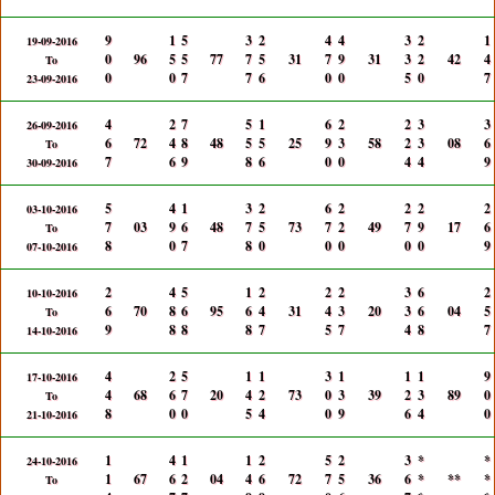
9
1
5
3
2
4
4
3
2
1
19-09-2016
0
96
5
5
77
7
5
31
7
9
31
3
2
42
4
To
0
0
7
7
6
0
0
5
0
7
23-09-2016
4
2
7
5
1
6
2
2
3
3
26-09-2016
6
72
4
8
48
5
5
25
9
3
58
2
3
08
6
To
7
6
9
8
6
0
0
4
4
9
30-09-2016
5
4
1
3
2
6
2
2
2
2
03-10-2016
7
03
9
6
48
7
5
73
7
2
49
7
9
17
6
To
8
0
7
8
0
0
0
0
0
9
07-10-2016
2
4
5
1
2
2
2
3
6
2
10-10-2016
6
70
8
6
95
6
4
31
4
3
20
3
6
04
5
To
9
8
8
8
7
5
7
4
8
7
14-10-2016
4
2
5
1
1
3
1
1
1
9
17-10-2016
4
68
6
7
20
4
2
73
0
3
39
2
3
89
0
To
8
0
0
5
4
0
9
6
4
0
21-10-2016
1
4
1
1
2
5
2
3
*
*
24-10-2016
1
67
6
2
04
4
6
72
7
5
36
6
*
**
*
To