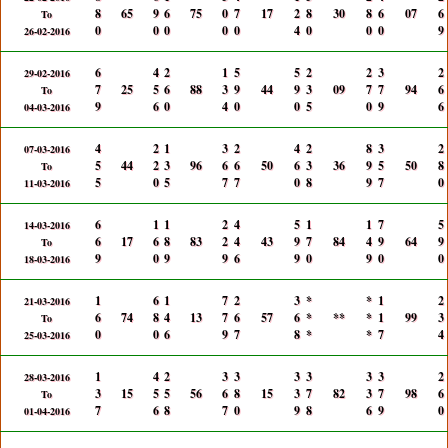
8
65
9
6
75
0
7
17
2
8
30
8
6
07
6
To
0
0
0
0
0
4
0
0
0
9
26-02-2016
6
4
2
1
5
5
2
2
3
2
29-02-2016
7
25
5
6
88
3
9
44
9
3
09
7
7
94
6
To
9
6
0
4
0
0
5
0
9
6
04-03-2016
4
2
1
3
2
4
2
8
3
2
07-03-2016
5
44
2
3
96
6
6
50
6
3
36
9
5
50
8
To
5
0
5
7
7
0
8
9
7
0
11-03-2016
6
1
1
2
4
5
1
1
7
5
14-03-2016
6
17
6
8
83
2
4
43
9
7
84
4
9
64
9
To
9
0
9
9
6
9
0
9
0
0
18-03-2016
1
6
1
7
2
3
*
*
1
2
21-03-2016
6
74
8
4
13
7
6
57
6
*
**
*
1
99
3
To
0
0
6
9
7
8
*
*
7
4
25-03-2016
1
4
2
3
3
3
3
3
3
2
28-03-2016
3
15
5
5
56
6
8
15
3
7
82
3
7
98
6
To
7
6
8
7
0
9
8
6
9
0
01-04-2016