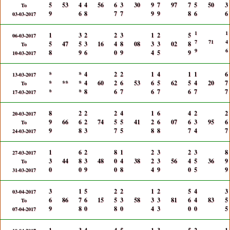
5
53
4
4
56
6
3
30
9
7
97
7
5
50
3
To
9
6
8
7
7
9
9
8
6
6
03-03-2017
1
1
1
3
2
2
3
1
2
5
06-03-2017
7
71
4
5
47
5
3
16
4
8
08
3
3
02
8
To
9
6
8
9
6
0
9
4
5
9
10-03-2017
*
*
4
2
2
1
4
1
1
6
13-03-2017
*
**
*
4
60
2
6
53
6
5
62
5
4
20
7
To
*
*
8
6
7
6
7
6
7
7
17-03-2017
8
2
2
2
4
1
6
4
2
2
20-03-2017
9
66
6
2
74
5
5
41
2
6
07
6
3
95
6
To
9
8
3
7
5
8
8
7
4
7
24-03-2017
1
6
2
8
1
2
3
2
3
8
27-03-2017
3
44
8
3
48
0
4
38
2
3
56
4
5
36
9
To
0
0
9
0
8
4
9
0
5
9
31-03-2017
3
1
5
2
2
1
2
5
4
3
03-04-2017
6
86
7
6
15
5
3
58
3
3
81
6
4
83
5
To
9
8
0
8
0
4
3
0
0
5
07-04-2017