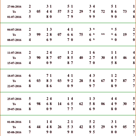
2
3
1
5
1
3
4
5
1
1
27-06-2016
3
05
4
4
57
5
2
29
7
4
72
8
6
73
4
To
5
8
0
7
9
9
9
9
0
8
01-07-2016
2
1
3
4
1
3
*
*
5
2
04-07-2016
3
99
2
8
07
6
6
75
6
*
**
*
6
19
7
To
4
6
9
7
0
6
*
*
0
0
08-07-2016
2
2
4
1
2
1
6
1
1
4
11-07-2016
3
90
8
7
07
8
5
40
2
7
30
4
5
46
4
To
4
0
9
8
7
7
0
5
8
8
15-07-2016
6
7
1
4
1
4
3
1
2
3
18-07-2016
6
03
8
3
03
9
2
28
5
6
67
8
7
87
7
To
8
8
6
0
9
9
7
8
9
7
22-07-2016
5
2
4
1
4
1
3
4
4
5
25-07-2016
6
98
6
8
14
6
5
62
5
8
06
4
9
30
7
To
8
0
9
7
7
6
9
8
0
8
29-07-2016
1
1
4
2
1
5
2
3
1
1
01-08-2016
6
44
4
8
26
5
3
42
8
5
29
6
9
05
7
To
7
9
0
9
0
9
5
0
0
7
05-08-2016