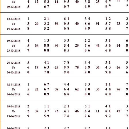
6
71
8
4
12
5
3
14
9
5
40
3
8
25
9
To
0
9
5
6
7
0
7
6
9
9
09-03-2018
1
2
1
6
1
3
4
1
2
3
12-03-2018
3
20
3
2
56
0
5
40
8
6
91
5
7
73
3
To
8
5
2
0
8
9
9
5
8
7
16-03-2018
4
1
3
3
3
2
2
3
1
6
19-03-2018
5
69
8
8
96
5
4
29
7
6
44
5
6
54
8
To
7
0
8
8
5
0
6
6
8
0
23-03-2018
5
4
1
7
8
4
4
3
1
5
26-03-2018
6
17
6
3
25
9
9
78
5
9
36
4
3
26
5
To
0
7
8
9
0
9
0
9
8
6
30-03-2018
1
6
7
4
4
5
3
1
1
7
02-04-2018
5
22
6
7
38
6
4
62
7
0
33
4
8
96
9
To
6
0
9
8
8
0
0
8
0
0
06-04-2018
2
1
1
2
1
3
1
4
1
3
09-04-2018
2
39
3
7
73
4
5
46
6
4
11
8
1
47
7
To
9
5
9
7
8
7
6
9
2
7
13-04-2018
5
2
3
2
2
2
2
1
1
3
16-04-2018