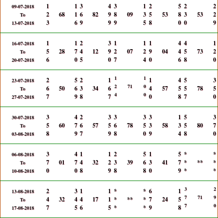
1
1
3
4
3
1
2
5
2
2
09-07-2018
2
68
1
6
82
9
8
09
3
5
53
8
3
53
2
To
3
6
9
9
9
5
8
0
0
9
13-07-2018
1
1
2
3
1
1
1
4
4
1
16-07-2018
5
28
7
4
12
9
2
07
2
9
04
4
5
73
2
To
6
0
5
0
7
4
0
6
8
0
20-07-2018
1
1
2
5
2
1
1
4
5
3
23-07-2018
2
71
0
6
50
6
3
34
6
4
57
5
5
78
5
To
4
0
7
9
8
7
0
8
7
0
27-07-2018
3
4
2
3
3
3
3
1
5
3
30-07-2018
5
60
7
6
57
5
6
78
5
3
58
3
5
80
7
To
8
9
7
9
8
0
9
4
8
0
03-08-2018
3
4
1
1
2
5
1
5
*
*
06-08-2018
7
01
7
4
32
2
3
39
6
3
41
7
*
**
*
To
0
0
8
9
8
8
0
9
*
*
10-08-2018
3
2
2
3
1
1
*
*
6
1
13-08-2018
7
71
9
4
32
4
4
17
1
*
**
*
7
24
5
To
7
0
7
5
6
5
*
*
9
8
17-08-2018