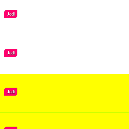
Jodi
Jodi
Jodi