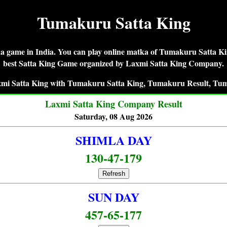
Tumakuru Satta King
game in India. You can play online matka of Tumakuru Satta Kin
best Satta King Game organized by Laxmi Satta King Company.
a King with Tumakuru Satta King, Tumakuru Result, Tumakuru Sa
Laxmi Satta King Company Result
Saturday, 08 Aug 2026
SHIMLA DAY
130-47-179
Refresh
SUN DAY
457-65-177