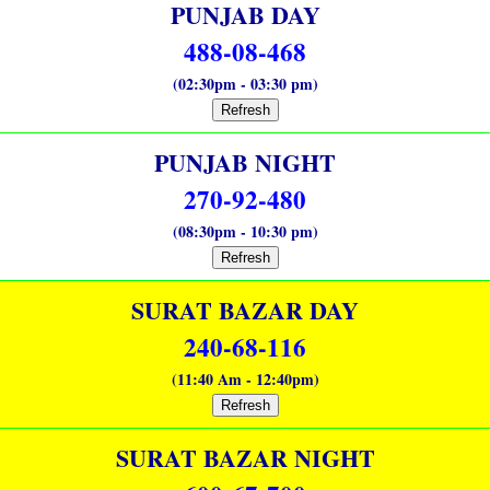
PUNJAB DAY
488-08-468
(02:30pm - 03:30 pm)
Refresh
PUNJAB NIGHT
270-92-480
(08:30pm - 10:30 pm)
Refresh
SURAT BAZAR DAY
240-68-116
(11:40 Am - 12:40pm)
Refresh
SURAT BAZAR NIGHT