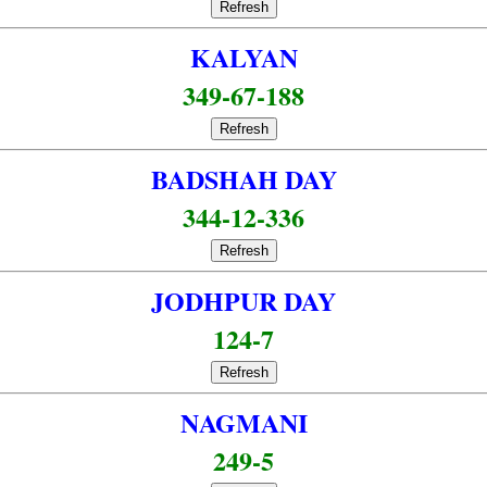
Refresh
KALYAN
349-67-188
Refresh
BADSHAH DAY
344-12-336
Refresh
JODHPUR DAY
124-7
Refresh
NAGMANI
249-5