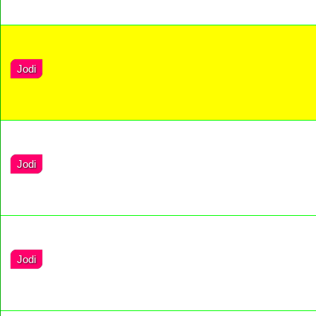
Jodi
Jodi
Jodi