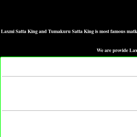
Laxmi Satta King and Tumakuru Satta King is most famous matka 
We are provide Laxmi Satt