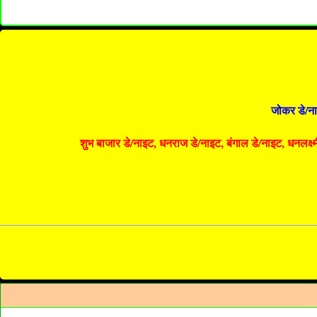
जोकर डे/ना
शुभ बाजार डे/नाइट, धनराज डे/नाइट, बंगाल डे/नाइट, धनलक्ष्मी 