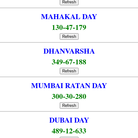
Refresh
MAHAKAL DAY
130-47-179
Refresh
DHANVARSHA
349-67-188
Refresh
MUMBAI RATAN DAY
300-30-280
Refresh
DUBAI DAY
489-12-633