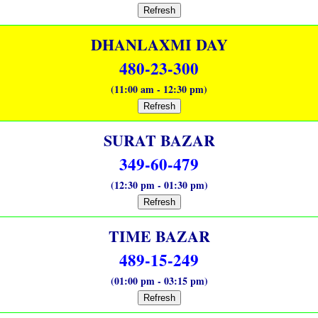
Refresh
DHANLAXMI DAY
480-23-300
(11:00 am - 12:30 pm)
Refresh
SURAT BAZAR
349-60-479
(12:30 pm - 01:30 pm)
Refresh
TIME BAZAR
489-15-249
(01:00 pm - 03:15 pm)
Refresh