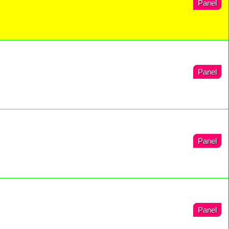
Panel
Panel
Panel
Panel