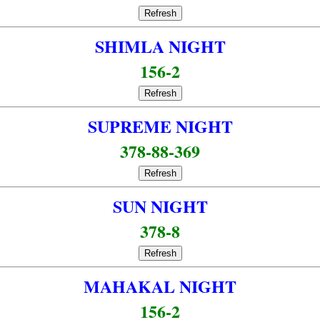
Refresh
SHIMLA NIGHT
156-2
Refresh
SUPREME NIGHT
378-88-369
Refresh
SUN NIGHT
378-8
Refresh
MAHAKAL NIGHT
156-2