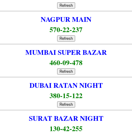
Refresh
NAGPUR MAIN
570-22-237
Refresh
MUMBAI SUPER BAZAR
460-09-478
Refresh
DUBAI RATAN NIGHT
380-15-122
Refresh
SURAT BAZAR NIGHT
130-42-255