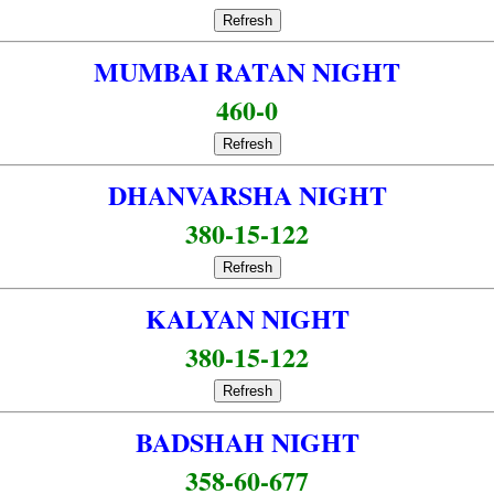
Refresh
MUMBAI RATAN NIGHT
460-0
Refresh
DHANVARSHA NIGHT
380-15-122
Refresh
KALYAN NIGHT
380-15-122
Refresh
BADSHAH NIGHT
358-60-677