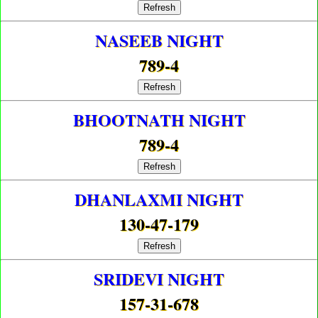
Refresh
NASEEB NIGHT
789-4
Refresh
BHOOTNATH NIGHT
789-4
Refresh
DHANLAXMI NIGHT
130-47-179
Refresh
SRIDEVI NIGHT
157-31-678