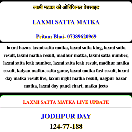
लक्ष्मी मटका की ओरिजिनल वेबसाइट
LAXMI SATTA MATKA
Pritam Bhai- 07389620969
laxmi bazar, laxmi satta matka, laxmi satta king, laxmi satta
result, laxmi matka result, madhur matka, laxmi satta number,
laxmi satta leak number, laxmi satta leak result, madhur matka
result, kalyan matka, satta game, laxmi matka fast result, laxmi
day matka result live, laxmi night matka result, nagpur bazar
matka, laxmi day panel chart, matka jeeto
LAXMI SATTA MATKA LIVE UPDATE
JODHPUR DAY
124-77-188