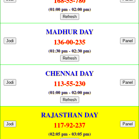
168-55-780
(01:00 pm - 02:00 pm)
Refresh
MADHUR DAY
136-00-235
Jodi
Panel
(01:30 pm - 02:30 pm)
Refresh
CHENNAI DAY
113-55-230
Jodi
Panel
(01:00 pm - 02:00 pm)
Refresh
RAJASTHAN DAY
117-92-237
Jodi
Panel
(02:05 pm - 03:05 pm)