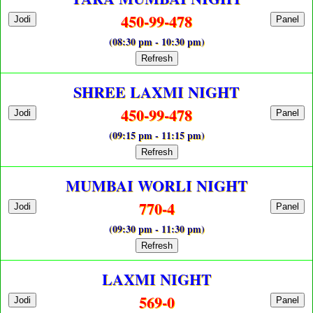
450-99-478
Jodi
Panel
(08:30 pm - 10:30 pm)
Refresh
SHREE LAXMI NIGHT
450-99-478
Jodi
Panel
(09:15 pm - 11:15 pm)
Refresh
MUMBAI WORLI NIGHT
770-4
Jodi
Panel
(09:30 pm - 11:30 pm)
Refresh
LAXMI NIGHT
569-0
Jodi
Panel