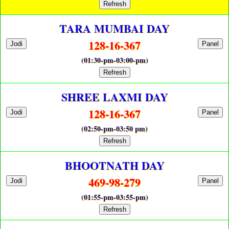
Refresh
TARA MUMBAI DAY
128-16-367
Jodi
Panel
(01:30-pm-03:00-pm)
Refresh
SHREE LAXMI DAY
128-16-367
Jodi
Panel
(02:50-pm-03:50 pm)
Refresh
BHOOTNATH DAY
469-98-279
Jodi
Panel
(01:55-pm-03:55-pm)
Refresh