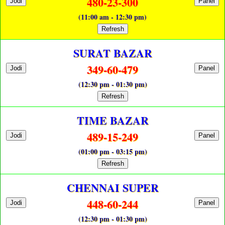
480-23-300
Jodi
Panel
(11:00 am - 12:30 pm)
Refresh
SURAT BAZAR
349-60-479
Jodi
Panel
(12:30 pm - 01:30 pm)
Refresh
TIME BAZAR
489-15-249
Jodi
Panel
(01:00 pm - 03:15 pm)
Refresh
CHENNAI SUPER
448-60-244
Jodi
Panel
(12:30 pm - 01:30 pm)