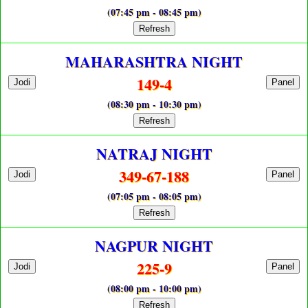
(07:45 pm - 08:45 pm)
Refresh
MAHARASHTRA NIGHT
149-4
Jodi
Panel
(08:30 pm - 10:30 pm)
Refresh
NATRAJ NIGHT
349-67-188
Jodi
Panel
(07:05 pm - 08:05 pm)
Refresh
NAGPUR NIGHT
225-9
Jodi
Panel
(08:00 pm - 10:00 pm)
Refresh