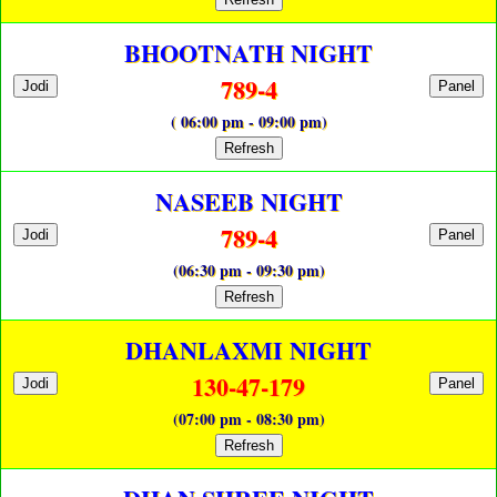
BHOOTNATH NIGHT
789-4
Jodi
Panel
( 06:00 pm - 09:00 pm)
Refresh
NASEEB NIGHT
789-4
Jodi
Panel
(06:30 pm - 09:30 pm)
Refresh
DHANLAXMI NIGHT
130-47-179
Jodi
Panel
(07:00 pm - 08:30 pm)
Refresh