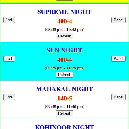
SUPREME NIGHT
400-4
Jodi
Panel
(08:45 pm - 10:45 pm)
Refresh
SUN NIGHT
400-4
Jodi
Panel
(09:25 pm - 11:25 pm)
Refresh
MAHAKAL NIGHT
140-5
Jodi
Panel
(09:45 pm - 11:45 pm)
Refresh
KOHINOOR NIGHT