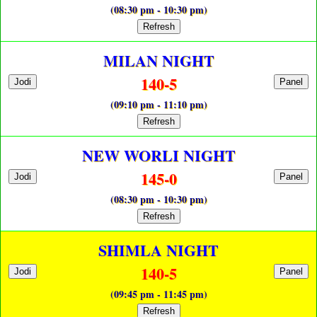
(08:30 pm - 10:30 pm)
Refresh
MILAN NIGHT
140-5
Jodi
Panel
(09:10 pm - 11:10 pm)
Refresh
NEW WORLI NIGHT
145-0
Jodi
Panel
(08:30 pm - 10:30 pm)
Refresh
SHIMLA NIGHT
140-5
Jodi
Panel
(09:45 pm - 11:45 pm)
Refresh